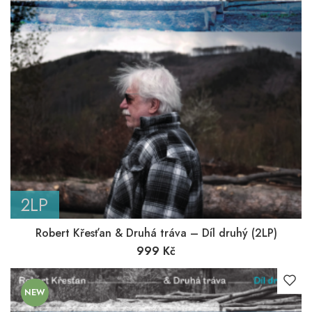
2LP
Robert Křesťan & Druhá tráva – Díl druhý (2LP)
999
Kč
NEW